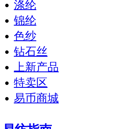
涤纶
锦纶
色纱
钻石丝
上新产品
特卖区
易币商城