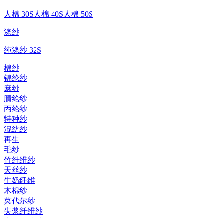
人棉 30S
人棉 40S
人棉 50S
涤纱
纯涤纱 32S
棉纱
锦纶纱
麻纱
腈纶纱
丙纶纱
特种纱
混纺纱
再生
毛纱
竹纤维纱
天丝纱
牛奶纤维
木棉纱
莫代尔纱
失浆纤维纱