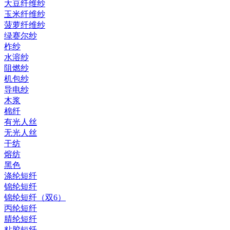
大豆纤维纱
玉米纤维纱
菠萝纤维纱
绿赛尔纱
柞纱
水溶纱
阻燃纱
机包纱
导电纱
木浆
棉纤
有光人丝
无光人丝
干纺
熔纺
黑色
涤纶短纤
锦纶短纤
锦纶短纤（双6）
丙纶短纤
腈纶短纤
粘胶短纤