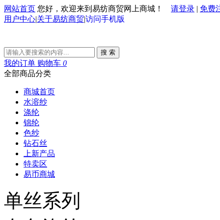
网站首页
您好，欢迎来到易纺商贸网上商城！
请登录
|
免费
用户中心
|
关于易纺商贸
|
访问手机版
搜 索
我的订单
购物车
0
全部商品分类
商城首页
水溶纱
涤纶
锦纶
色纱
钻石丝
上新产品
特卖区
易币商城
单丝系列