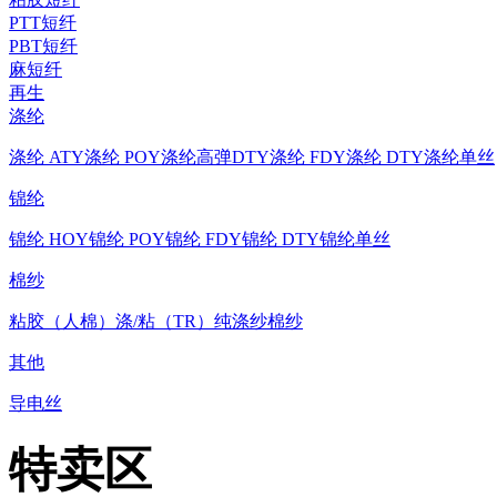
PTT短纤
PBT短纤
麻短纤
再生
涤纶
涤纶 ATY
涤纶 POY
涤纶高弹DTY
涤纶 FDY
涤纶 DTY
涤纶单丝
锦纶
锦纶 HOY
锦纶 POY
锦纶 FDY
锦纶 DTY
锦纶单丝
棉纱
粘胶（人棉）
涤/粘（TR）
纯涤纱
棉纱
其他
导电丝
特卖区