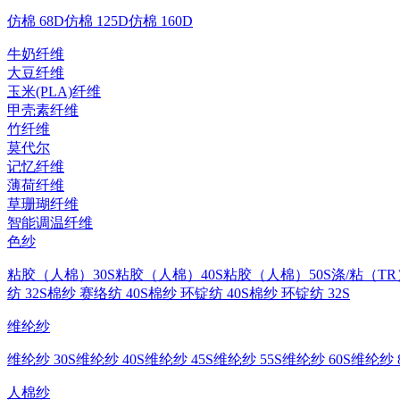
仿棉 68D
仿棉 125D
仿棉 160D
牛奶纤维
大豆纤维
玉米(PLA)纤维
甲壳素纤维
竹纤维
莫代尔
记忆纤维
薄荷纤维
草珊瑚纤维
智能调温纤维
色纱
粘胶（人棉）30S
粘胶（人棉）40S
粘胶（人棉）50S
涤/粘（TR
纺 32S
棉纱 赛络纺 40S
棉纱 环锭纺 40S
棉纱 环锭纺 32S
维纶纱
维纶纱 30S
维纶纱 40S
维纶纱 45S
维纶纱 55S
维纶纱 60S
维纶纱 8
人棉纱