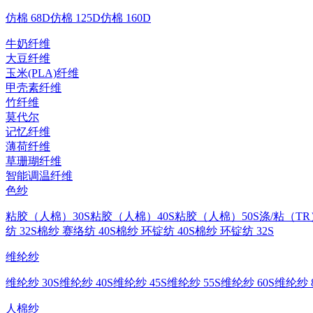
仿棉 68D
仿棉 125D
仿棉 160D
牛奶纤维
大豆纤维
玉米(PLA)纤维
甲壳素纤维
竹纤维
莫代尔
记忆纤维
薄荷纤维
草珊瑚纤维
智能调温纤维
色纱
粘胶（人棉）30S
粘胶（人棉）40S
粘胶（人棉）50S
涤/粘（TR
纺 32S
棉纱 赛络纺 40S
棉纱 环锭纺 40S
棉纱 环锭纺 32S
维纶纱
维纶纱 30S
维纶纱 40S
维纶纱 45S
维纶纱 55S
维纶纱 60S
维纶纱 8
人棉纱