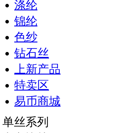
涤纶
锦纶
色纱
钻石丝
上新产品
特卖区
易币商城
单丝系列