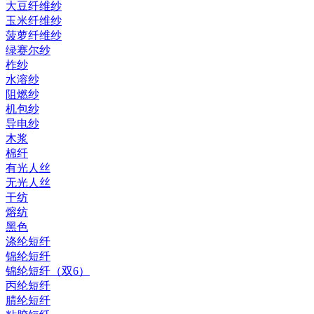
大豆纤维纱
玉米纤维纱
菠萝纤维纱
绿赛尔纱
柞纱
水溶纱
阻燃纱
机包纱
导电纱
木浆
棉纤
有光人丝
无光人丝
干纺
熔纺
黑色
涤纶短纤
锦纶短纤
锦纶短纤（双6）
丙纶短纤
腈纶短纤