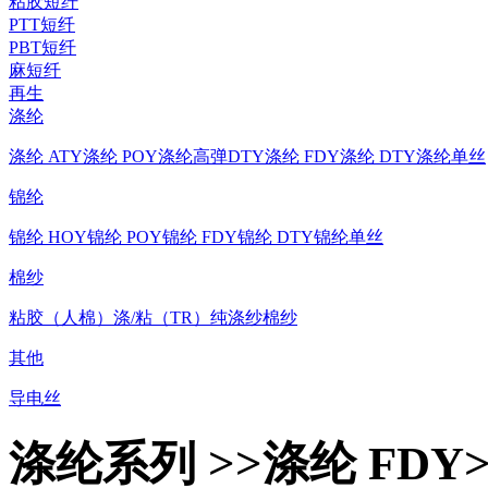
粘胶短纤
PTT短纤
PBT短纤
麻短纤
再生
涤纶
涤纶 ATY
涤纶 POY
涤纶高弹DTY
涤纶 FDY
涤纶 DTY
涤纶单丝
锦纶
锦纶 HOY
锦纶 POY
锦纶 FDY
锦纶 DTY
锦纶单丝
棉纱
粘胶（人棉）
涤/粘（TR）
纯涤纱
棉纱
其他
导电丝
涤纶系列 >>涤纶 FDY>>