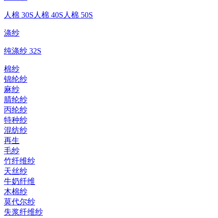
人棉 30S
人棉 40S
人棉 50S
涤纱
纯涤纱 32S
棉纱
锦纶纱
麻纱
腈纶纱
丙纶纱
特种纱
混纺纱
再生
毛纱
竹纤维纱
天丝纱
牛奶纤维
木棉纱
莫代尔纱
失浆纤维纱