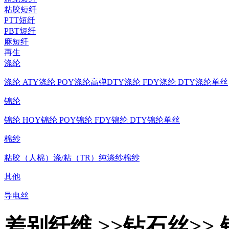
粘胶短纤
PTT短纤
PBT短纤
麻短纤
再生
涤纶
涤纶 ATY
涤纶 POY
涤纶高弹DTY
涤纶 FDY
涤纶 DTY
涤纶单丝
锦纶
锦纶 HOY
锦纶 POY
锦纶 FDY
锦纶 DTY
锦纶单丝
棉纱
粘胶（人棉）
涤/粘（TR）
纯涤纱
棉纱
其他
导电丝
差别纤维 >>钻石丝>> 