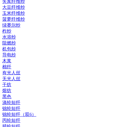
失浆纤维纱
大豆纤维纱
玉米纤维纱
菠萝纤维纱
绿赛尔纱
柞纱
水溶纱
阻燃纱
机包纱
导电纱
木浆
棉纤
有光人丝
无光人丝
干纺
熔纺
黑色
涤纶短纤
锦纶短纤
锦纶短纤（双6）
丙纶短纤
腈纶短纤