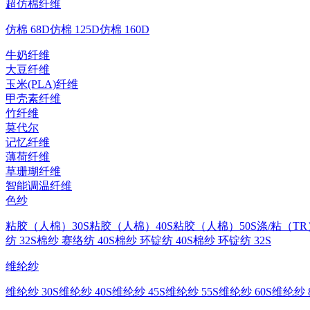
超仿棉纤维
仿棉 68D
仿棉 125D
仿棉 160D
牛奶纤维
大豆纤维
玉米(PLA)纤维
甲壳素纤维
竹纤维
莫代尔
记忆纤维
薄荷纤维
草珊瑚纤维
智能调温纤维
色纱
粘胶（人棉）30S
粘胶（人棉）40S
粘胶（人棉）50S
涤/粘（TR
纺 32S
棉纱 赛络纺 40S
棉纱 环锭纺 40S
棉纱 环锭纺 32S
维纶纱
维纶纱 30S
维纶纱 40S
维纶纱 45S
维纶纱 55S
维纶纱 60S
维纶纱 8