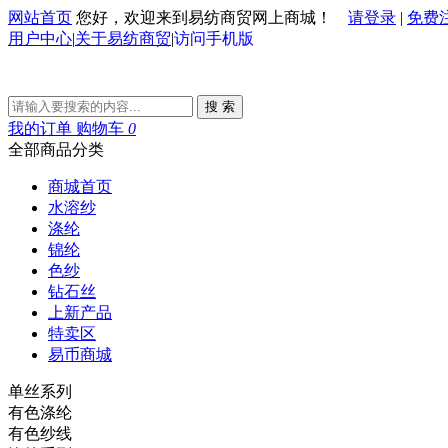
网站首页
您好，欢迎来到易纺商贸网上商城！
请登录
|
免费
用户中心
|
关于易纺商贸
|
访问手机版
搜 索
我的订单
购物车
0
全部商品分类
商城首页
水溶纱
涤纶
锦纶
色纱
钻石丝
上新产品
特卖区
易币商城
单丝系列
有色涤纶
有色纱线