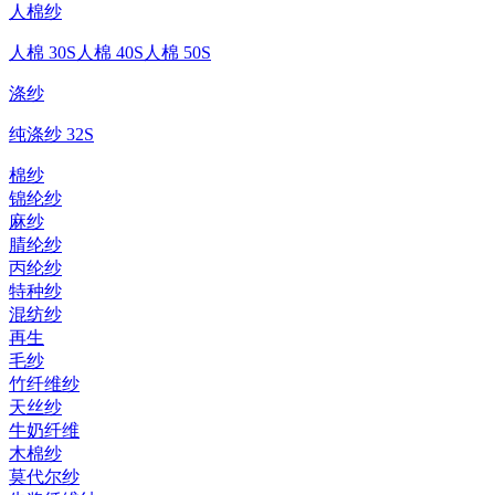
人棉纱
人棉 30S
人棉 40S
人棉 50S
涤纱
纯涤纱 32S
棉纱
锦纶纱
麻纱
腈纶纱
丙纶纱
特种纱
混纺纱
再生
毛纱
竹纤维纱
天丝纱
牛奶纤维
木棉纱
莫代尔纱