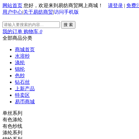
网站首页
您好，欢迎来到易纺商贸网上商城！
请登录
|
免费
用户中心
|
关于易纺商贸
|
访问手机版
搜 索
我的订单
购物车
0
全部商品分类
商城首页
水溶纱
涤纶
锦纶
色纱
钻石丝
上新产品
特卖区
易币商城
单丝系列
有色涤纶
有色纱线
涤纶系列