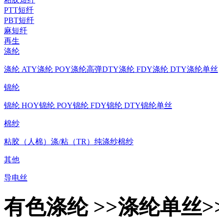
PTT短纤
PBT短纤
麻短纤
再生
涤纶
涤纶 ATY
涤纶 POY
涤纶高弹DTY
涤纶 FDY
涤纶 DTY
涤纶单丝
锦纶
锦纶 HOY
锦纶 POY
锦纶 FDY
锦纶 DTY
锦纶单丝
棉纱
粘胶（人棉）
涤/粘（TR）
纯涤纱
棉纱
其他
导电丝
有色涤纶 >>涤纶单丝>>