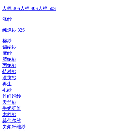
人棉 30S
人棉 40S
人棉 50S
涤纱
纯涤纱 32S
棉纱
锦纶纱
麻纱
腈纶纱
丙纶纱
特种纱
混纺纱
再生
毛纱
竹纤维纱
天丝纱
牛奶纤维
木棉纱
莫代尔纱
失浆纤维纱