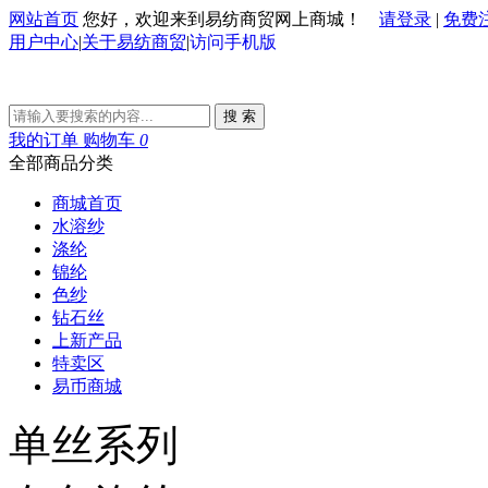
网站首页
您好，欢迎来到易纺商贸网上商城！
请登录
|
免费
用户中心
|
关于易纺商贸
|
访问手机版
搜 索
我的订单
购物车
0
全部商品分类
商城首页
水溶纱
涤纶
锦纶
色纱
钻石丝
上新产品
特卖区
易币商城
单丝系列