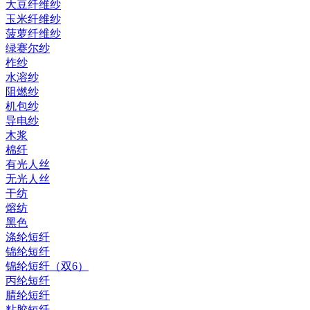
大豆纤维纱
玉米纤维纱
菠萝纤维纱
绿赛尔纱
柞纱
水溶纱
阻燃纱
机包纱
导电纱
木浆
棉纤
有光人丝
无光人丝
干纺
熔纺
黑色
涤纶短纤
锦纶短纤
锦纶短纤（双6）
丙纶短纤
腈纶短纤
粘胶短纤