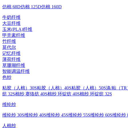
仿棉 68D
仿棉 125D
仿棉 160D
牛奶纤维
大豆纤维
玉米(PLA)纤维
甲壳素纤维
竹纤维
莫代尔
记忆纤维
薄荷纤维
草珊瑚纤维
智能调温纤维
色纱
粘胶（人棉）30S
粘胶（人棉）40S
粘胶（人棉）50S
涤/粘（TR
纺 32S
棉纱 赛络纺 40S
棉纱 环锭纺 40S
棉纱 环锭纺 32S
维纶纱
维纶纱 30S
维纶纱 40S
维纶纱 45S
维纶纱 55S
维纶纱 60S
维纶纱 8
人棉纱