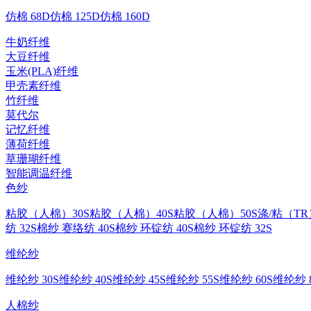
仿棉 68D
仿棉 125D
仿棉 160D
牛奶纤维
大豆纤维
玉米(PLA)纤维
甲壳素纤维
竹纤维
莫代尔
记忆纤维
薄荷纤维
草珊瑚纤维
智能调温纤维
色纱
粘胶（人棉）30S
粘胶（人棉）40S
粘胶（人棉）50S
涤/粘（TR
纺 32S
棉纱 赛络纺 40S
棉纱 环锭纺 40S
棉纱 环锭纺 32S
维纶纱
维纶纱 30S
维纶纱 40S
维纶纱 45S
维纶纱 55S
维纶纱 60S
维纶纱 8
人棉纱