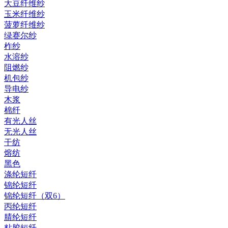
大豆纤维纱
玉米纤维纱
菠萝纤维纱
绿赛尔纱
柞纱
水溶纱
阻燃纱
机包纱
导电纱
木浆
棉纤
有光人丝
无光人丝
干纺
熔纺
黑色
涤纶短纤
锦纶短纤
锦纶短纤（双6）
丙纶短纤
腈纶短纤
粘胶短纤