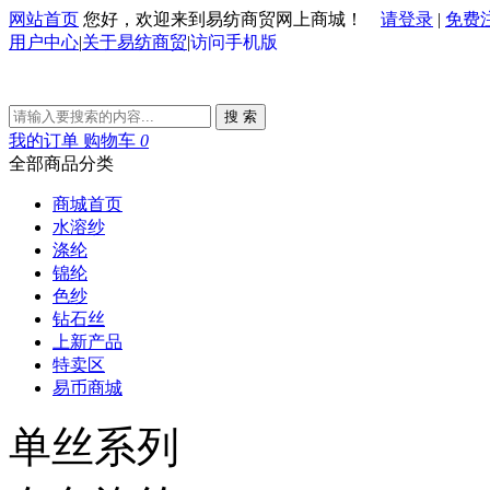
网站首页
您好，欢迎来到易纺商贸网上商城！
请登录
|
免费
用户中心
|
关于易纺商贸
|
访问手机版
搜 索
我的订单
购物车
0
全部商品分类
商城首页
水溶纱
涤纶
锦纶
色纱
钻石丝
上新产品
特卖区
易币商城
单丝系列