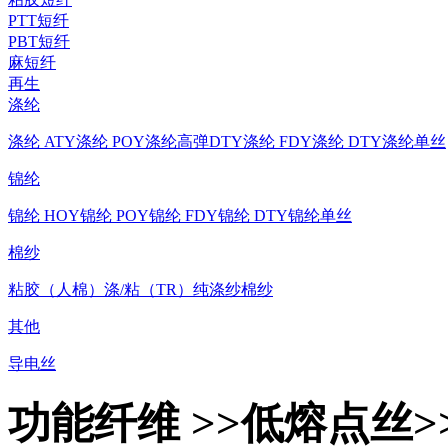
PTT短纤
PBT短纤
麻短纤
再生
涤纶
涤纶 ATY
涤纶 POY
涤纶高弹DTY
涤纶 FDY
涤纶 DTY
涤纶单丝
锦纶
锦纶 HOY
锦纶 POY
锦纶 FDY
锦纶 DTY
锦纶单丝
棉纱
粘胶（人棉）
涤/粘（TR）
纯涤纱
棉纱
其他
导电丝
功能纤维 >>低熔点丝>>