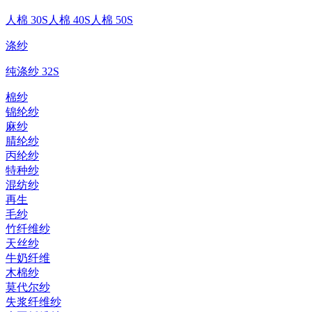
人棉 30S
人棉 40S
人棉 50S
涤纱
纯涤纱 32S
棉纱
锦纶纱
麻纱
腈纶纱
丙纶纱
特种纱
混纺纱
再生
毛纱
竹纤维纱
天丝纱
牛奶纤维
木棉纱
莫代尔纱
失浆纤维纱