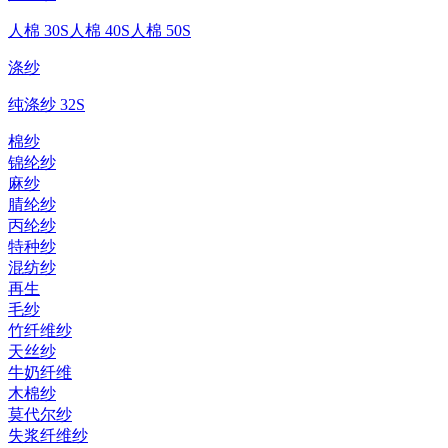
人棉 30S
人棉 40S
人棉 50S
涤纱
纯涤纱 32S
棉纱
锦纶纱
麻纱
腈纶纱
丙纶纱
特种纱
混纺纱
再生
毛纱
竹纤维纱
天丝纱
牛奶纤维
木棉纱
莫代尔纱
失浆纤维纱