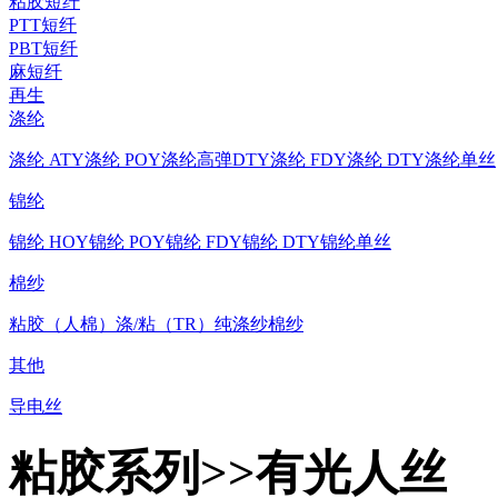
粘胶短纤
PTT短纤
PBT短纤
麻短纤
再生
涤纶
涤纶 ATY
涤纶 POY
涤纶高弹DTY
涤纶 FDY
涤纶 DTY
涤纶单丝
锦纶
锦纶 HOY
锦纶 POY
锦纶 FDY
锦纶 DTY
锦纶单丝
棉纱
粘胶（人棉）
涤/粘（TR）
纯涤纱
棉纱
其他
导电丝
粘胶系列>>有光人丝