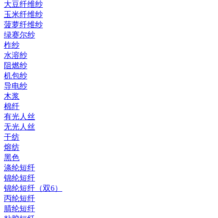
大豆纤维纱
玉米纤维纱
菠萝纤维纱
绿赛尔纱
柞纱
水溶纱
阻燃纱
机包纱
导电纱
木浆
棉纤
有光人丝
无光人丝
干纺
熔纺
黑色
涤纶短纤
锦纶短纤
锦纶短纤（双6）
丙纶短纤
腈纶短纤