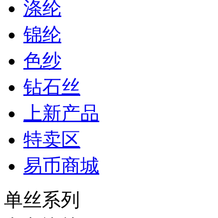
涤纶
锦纶
色纱
钻石丝
上新产品
特卖区
易币商城
单丝系列