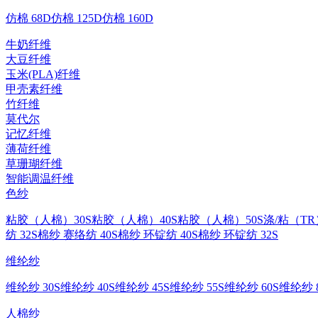
仿棉 68D
仿棉 125D
仿棉 160D
牛奶纤维
大豆纤维
玉米(PLA)纤维
甲壳素纤维
竹纤维
莫代尔
记忆纤维
薄荷纤维
草珊瑚纤维
智能调温纤维
色纱
粘胶（人棉）30S
粘胶（人棉）40S
粘胶（人棉）50S
涤/粘（TR
纺 32S
棉纱 赛络纺 40S
棉纱 环锭纺 40S
棉纱 环锭纺 32S
维纶纱
维纶纱 30S
维纶纱 40S
维纶纱 45S
维纶纱 55S
维纶纱 60S
维纶纱 8
人棉纱