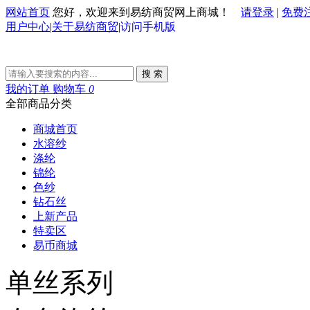
网站首页
您好，欢迎来到易纺商贸网上商城！
请登录
|
免费
用户中心
|
关于易纺商贸
|
访问手机版
搜 索
我的订单
购物车
0
全部商品分类
商城首页
水溶纱
涤纶
锦纶
色纱
钻石丝
上新产品
特卖区
易币商城
单丝系列