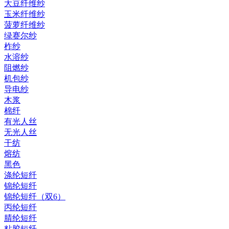
大豆纤维纱
玉米纤维纱
菠萝纤维纱
绿赛尔纱
柞纱
水溶纱
阻燃纱
机包纱
导电纱
木浆
棉纤
有光人丝
无光人丝
干纺
熔纺
黑色
涤纶短纤
锦纶短纤
锦纶短纤（双6）
丙纶短纤
腈纶短纤
粘胶短纤