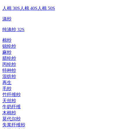
人棉 30S
人棉 40S
人棉 50S
涤纱
纯涤纱 32S
棉纱
锦纶纱
麻纱
腈纶纱
丙纶纱
特种纱
混纺纱
再生
毛纱
竹纤维纱
天丝纱
牛奶纤维
木棉纱
莫代尔纱
失浆纤维纱