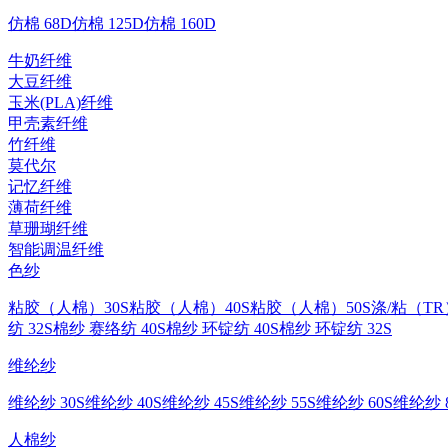
仿棉 68D
仿棉 125D
仿棉 160D
牛奶纤维
大豆纤维
玉米(PLA)纤维
甲壳素纤维
竹纤维
莫代尔
记忆纤维
薄荷纤维
草珊瑚纤维
智能调温纤维
色纱
粘胶（人棉）30S
粘胶（人棉）40S
粘胶（人棉）50S
涤/粘（TR
纺 32S
棉纱 赛络纺 40S
棉纱 环锭纺 40S
棉纱 环锭纺 32S
维纶纱
维纶纱 30S
维纶纱 40S
维纶纱 45S
维纶纱 55S
维纶纱 60S
维纶纱 8
人棉纱