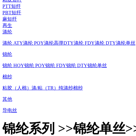
PTT短纤
PBT短纤
麻短纤
再生
涤纶
涤纶 ATY
涤纶 POY
涤纶高弹DTY
涤纶 FDY
涤纶 DTY
涤纶单丝
锦纶
锦纶 HOY
锦纶 POY
锦纶 FDY
锦纶 DTY
锦纶单丝
棉纱
粘胶（人棉）
涤/粘（TR）
纯涤纱
棉纱
其他
导电丝
锦纶系列 >>锦纶单丝>>