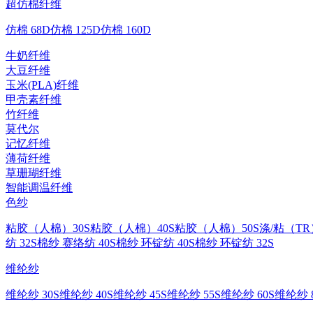
超仿棉纤维
仿棉 68D
仿棉 125D
仿棉 160D
牛奶纤维
大豆纤维
玉米(PLA)纤维
甲壳素纤维
竹纤维
莫代尔
记忆纤维
薄荷纤维
草珊瑚纤维
智能调温纤维
色纱
粘胶（人棉）30S
粘胶（人棉）40S
粘胶（人棉）50S
涤/粘（TR
纺 32S
棉纱 赛络纺 40S
棉纱 环锭纺 40S
棉纱 环锭纺 32S
维纶纱
维纶纱 30S
维纶纱 40S
维纶纱 45S
维纶纱 55S
维纶纱 60S
维纶纱 8