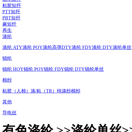
粘胶短纤
PTT短纤
PBT短纤
麻短纤
再生
涤纶
涤纶 ATY
涤纶 POY
涤纶高弹DTY
涤纶 FDY
涤纶 DTY
涤纶单丝
锦纶
锦纶 HOY
锦纶 POY
锦纶 FDY
锦纶 DTY
锦纶单丝
棉纱
粘胶（人棉）
涤/粘（TR）
纯涤纱
棉纱
其他
导电丝
有色涤纶 >>涤纶单丝>>