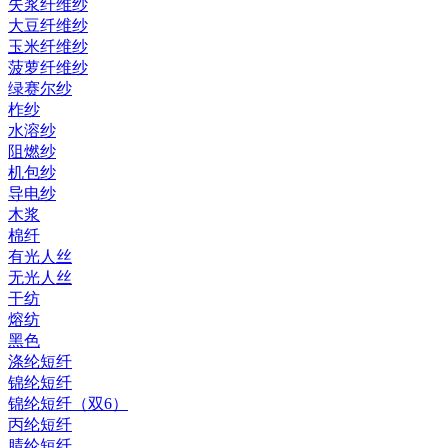
失浆纤维纱
大豆纤维纱
玉米纤维纱
菠萝纤维纱
绿赛尔纱
柞纱
水溶纱
阻燃纱
机包纱
导电纱
木浆
棉纤
有光人丝
无光人丝
干纺
熔纺
黑色
涤纶短纤
锦纶短纤
锦纶短纤（双6）
丙纶短纤
腈纶短纤