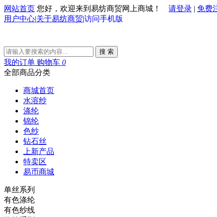
网站首页
您好，欢迎来到易纺商贸网上商城！
请登录
|
免费
用户中心
|
关于易纺商贸
|
访问手机版
搜 索
我的订单
购物车
0
全部商品分类
商城首页
水溶纱
涤纶
锦纶
色纱
钻石丝
上新产品
特卖区
易币商城
单丝系列
有色涤纶
有色纱线