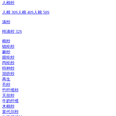
人棉纱
人棉 30S
人棉 40S
人棉 50S
涤纱
纯涤纱 32S
棉纱
锦纶纱
麻纱
腈纶纱
丙纶纱
特种纱
混纺纱
再生
毛纱
竹纤维纱
天丝纱
牛奶纤维
木棉纱
莫代尔纱