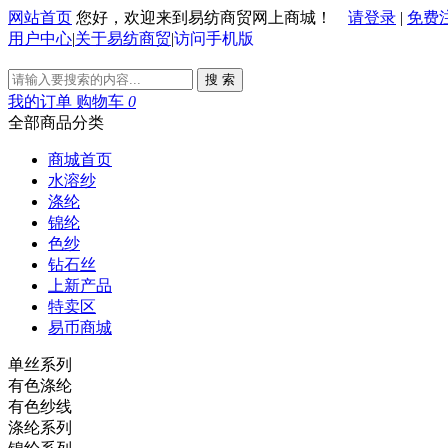
网站首页
您好，欢迎来到易纺商贸网上商城！
请登录
|
免费
用户中心
|
关于易纺商贸
|
访问手机版
搜 索
我的订单
购物车
0
全部商品分类
商城首页
水溶纱
涤纶
锦纶
色纱
钻石丝
上新产品
特卖区
易币商城
单丝系列
有色涤纶
有色纱线
涤纶系列