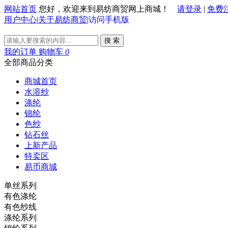
网站首页
您好，欢迎来到易纺商贸网上商城！
请登录
|
免费
用户中心
|
关于易纺商贸
|
访问手机版
搜 索
我的订单
购物车
0
全部商品分类
商城首页
水溶纱
涤纶
锦纶
色纱
钻石丝
上新产品
特卖区
易币商城
单丝系列
有色涤纶
有色纱线
涤纶系列