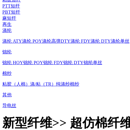
PTT短纤
PBT短纤
麻短纤
再生
涤纶
涤纶 ATY
涤纶 POY
涤纶高弹DTY
涤纶 FDY
涤纶 DTY
涤纶单丝
锦纶
锦纶 HOY
锦纶 POY
锦纶 FDY
锦纶 DTY
锦纶单丝
棉纱
粘胶（人棉）
涤/粘（TR）
纯涤纱
棉纱
其他
导电丝
新型纤维>> 超仿棉纤