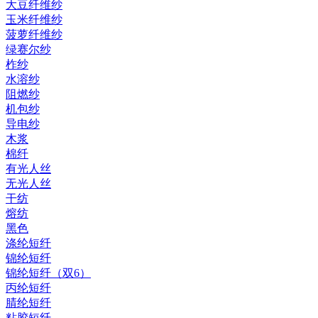
大豆纤维纱
玉米纤维纱
菠萝纤维纱
绿赛尔纱
柞纱
水溶纱
阻燃纱
机包纱
导电纱
木浆
棉纤
有光人丝
无光人丝
干纺
熔纺
黑色
涤纶短纤
锦纶短纤
锦纶短纤（双6）
丙纶短纤
腈纶短纤
粘胶短纤