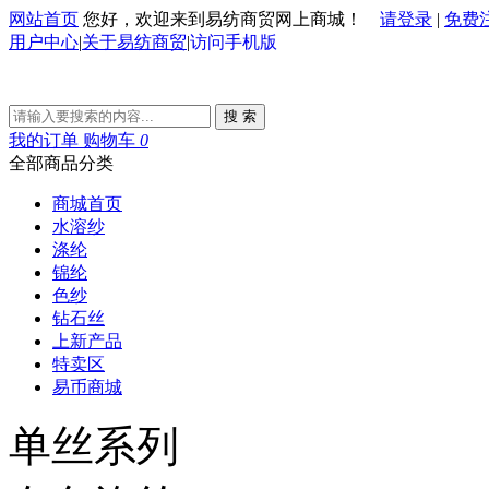
网站首页
您好，欢迎来到易纺商贸网上商城！
请登录
|
免费
用户中心
|
关于易纺商贸
|
访问手机版
搜 索
我的订单
购物车
0
全部商品分类
商城首页
水溶纱
涤纶
锦纶
色纱
钻石丝
上新产品
特卖区
易币商城
单丝系列