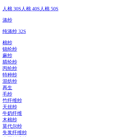
人棉 30S
人棉 40S
人棉 50S
涤纱
纯涤纱 32S
棉纱
锦纶纱
麻纱
腈纶纱
丙纶纱
特种纱
混纺纱
再生
毛纱
竹纤维纱
天丝纱
牛奶纤维
木棉纱
莫代尔纱
失浆纤维纱