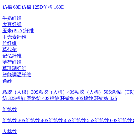
仿棉 68D
仿棉 125D
仿棉 160D
牛奶纤维
大豆纤维
玉米(PLA)纤维
甲壳素纤维
竹纤维
莫代尔
记忆纤维
薄荷纤维
草珊瑚纤维
智能调温纤维
色纱
粘胶（人棉）30S
粘胶（人棉）40S
粘胶（人棉）50S
涤/粘（TR
纺 32S
棉纱 赛络纺 40S
棉纱 环锭纺 40S
棉纱 环锭纺 32S
维纶纱
维纶纱 30S
维纶纱 40S
维纶纱 45S
维纶纱 55S
维纶纱 60S
维纶纱 8
人棉纱