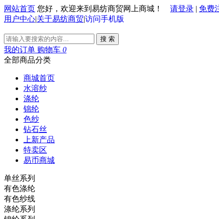
网站首页
您好，欢迎来到易纺商贸网上商城！
请登录
|
免费
用户中心
|
关于易纺商贸
|
访问手机版
搜 索
我的订单
购物车
0
全部商品分类
商城首页
水溶纱
涤纶
锦纶
色纱
钻石丝
上新产品
特卖区
易币商城
单丝系列
有色涤纶
有色纱线
涤纶系列