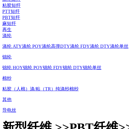
粘胶短纤
PTT短纤
PBT短纤
麻短纤
再生
涤纶
涤纶 ATY
涤纶 POY
涤纶高弹DTY
涤纶 FDY
涤纶 DTY
涤纶单丝
锦纶
锦纶 HOY
锦纶 POY
锦纶 FDY
锦纶 DTY
锦纶单丝
棉纱
粘胶（人棉）
涤/粘（TR）
纯涤纱
棉纱
其他
导电丝
新型纤维 >>PBT纤维>>