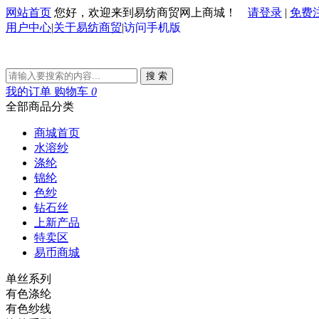
网站首页
您好，欢迎来到易纺商贸网上商城！
请登录
|
免费
用户中心
|
关于易纺商贸
|
访问手机版
搜 索
我的订单
购物车
0
全部商品分类
商城首页
水溶纱
涤纶
锦纶
色纱
钻石丝
上新产品
特卖区
易币商城
单丝系列
有色涤纶
有色纱线