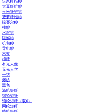
失浆纤维纱
大豆纤维纱
玉米纤维纱
菠萝纤维纱
绿赛尔纱
柞纱
水溶纱
阻燃纱
机包纱
导电纱
木浆
棉纤
有光人丝
无光人丝
干纺
熔纺
黑色
涤纶短纤
锦纶短纤
锦纶短纤（双6）
丙纶短纤
腈纶短纤