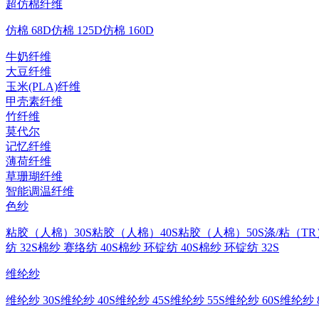
超仿棉纤维
仿棉 68D
仿棉 125D
仿棉 160D
牛奶纤维
大豆纤维
玉米(PLA)纤维
甲壳素纤维
竹纤维
莫代尔
记忆纤维
薄荷纤维
草珊瑚纤维
智能调温纤维
色纱
粘胶（人棉）30S
粘胶（人棉）40S
粘胶（人棉）50S
涤/粘（TR
纺 32S
棉纱 赛络纺 40S
棉纱 环锭纺 40S
棉纱 环锭纺 32S
维纶纱
维纶纱 30S
维纶纱 40S
维纶纱 45S
维纶纱 55S
维纶纱 60S
维纶纱 8