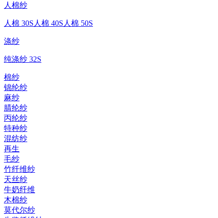
人棉纱
人棉 30S
人棉 40S
人棉 50S
涤纱
纯涤纱 32S
棉纱
锦纶纱
麻纱
腈纶纱
丙纶纱
特种纱
混纺纱
再生
毛纱
竹纤维纱
天丝纱
牛奶纤维
木棉纱
莫代尔纱