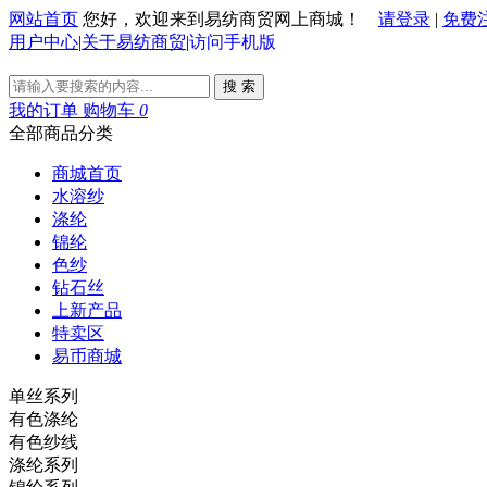
网站首页
您好，欢迎来到易纺商贸网上商城！
请登录
|
免费
用户中心
|
关于易纺商贸
|
访问手机版
搜 索
我的订单
购物车
0
全部商品分类
商城首页
水溶纱
涤纶
锦纶
色纱
钻石丝
上新产品
特卖区
易币商城
单丝系列
有色涤纶
有色纱线
涤纶系列