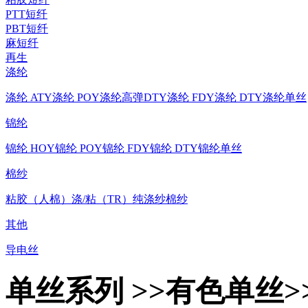
PTT短纤
PBT短纤
麻短纤
再生
涤纶
涤纶 ATY
涤纶 POY
涤纶高弹DTY
涤纶 FDY
涤纶 DTY
涤纶单丝
锦纶
锦纶 HOY
锦纶 POY
锦纶 FDY
锦纶 DTY
锦纶单丝
棉纱
粘胶（人棉）
涤/粘（TR）
纯涤纱
棉纱
其他
导电丝
单丝系列 >>有色单丝>>