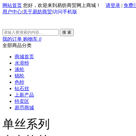
网站首页
您好，欢迎来到易纺商贸网上商城！
请登录
|
免费
用户中心
|
关于易纺商贸
|
访问手机版
搜 索
我的订单
购物车
0
全部商品分类
商城首页
水溶纱
涤纶
锦纶
色纱
钻石丝
上新产品
特卖区
易币商城
单丝系列