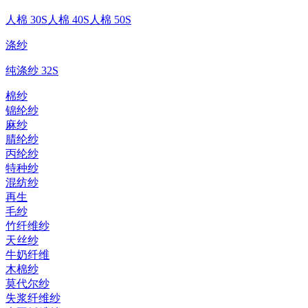
人棉 30S
人棉 40S
人棉 50S
涤纱
纯涤纱 32S
棉纱
锦纶纱
麻纱
腈纶纱
丙纶纱
特种纱
混纺纱
再生
毛纱
竹纤维纱
天丝纱
牛奶纤维
木棉纱
莫代尔纱
失浆纤维纱