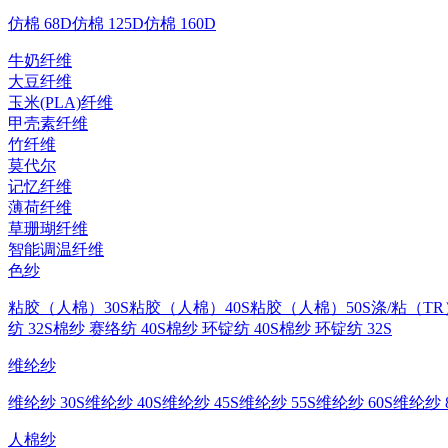
仿棉 68D
仿棉 125D
仿棉 160D
牛奶纤维
大豆纤维
玉米(PLA)纤维
甲壳素纤维
竹纤维
莫代尔
记忆纤维
薄荷纤维
草珊瑚纤维
智能调温纤维
色纱
粘胶（人棉）30S
粘胶（人棉）40S
粘胶（人棉）50S
涤/粘（TR
纺 32S
棉纱 赛络纺 40S
棉纱 环锭纺 40S
棉纱 环锭纺 32S
维纶纱
维纶纱 30S
维纶纱 40S
维纶纱 45S
维纶纱 55S
维纶纱 60S
维纶纱 8
人棉纱