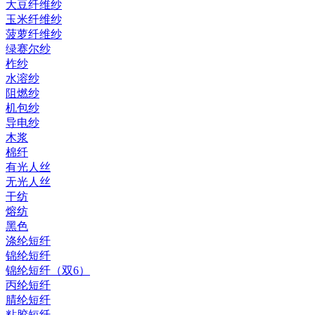
大豆纤维纱
玉米纤维纱
菠萝纤维纱
绿赛尔纱
柞纱
水溶纱
阻燃纱
机包纱
导电纱
木浆
棉纤
有光人丝
无光人丝
干纺
熔纺
黑色
涤纶短纤
锦纶短纤
锦纶短纤（双6）
丙纶短纤
腈纶短纤
粘胶短纤