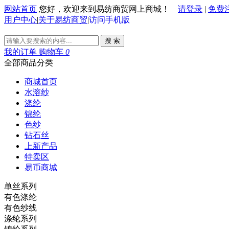
网站首页
您好，欢迎来到易纺商贸网上商城！
请登录
|
免费
用户中心
|
关于易纺商贸
|
访问手机版
搜 索
我的订单
购物车
0
全部商品分类
商城首页
水溶纱
涤纶
锦纶
色纱
钻石丝
上新产品
特卖区
易币商城
单丝系列
有色涤纶
有色纱线
涤纶系列