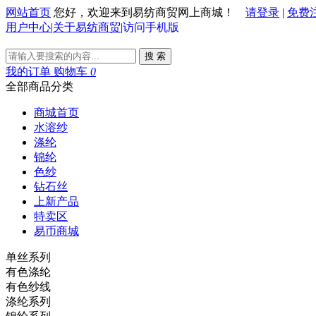
网站首页
您好，欢迎来到易纺商贸网上商城！
请登录
|
免费
用户中心
|
关于易纺商贸
|
访问手机版
搜 索
我的订单
购物车
0
全部商品分类
商城首页
水溶纱
涤纶
锦纶
色纱
钻石丝
上新产品
特卖区
易币商城
单丝系列
有色涤纶
有色纱线
涤纶系列