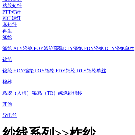
粘胶短纤
PTT短纤
PBT短纤
麻短纤
再生
涤纶
涤纶 ATY
涤纶 POY
涤纶高弹DTY
涤纶 FDY
涤纶 DTY
涤纶单丝
锦纶
锦纶 HOY
锦纶 POY
锦纶 FDY
锦纶 DTY
锦纶单丝
棉纱
粘胶（人棉）
涤/粘（TR）
纯涤纱
棉纱
其他
导电丝
纱线系列>>柞纱