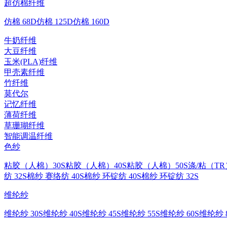
超仿棉纤维
仿棉 68D
仿棉 125D
仿棉 160D
牛奶纤维
大豆纤维
玉米(PLA)纤维
甲壳素纤维
竹纤维
莫代尔
记忆纤维
薄荷纤维
草珊瑚纤维
智能调温纤维
色纱
粘胶（人棉）30S
粘胶（人棉）40S
粘胶（人棉）50S
涤/粘（TR
纺 32S
棉纱 赛络纺 40S
棉纱 环锭纺 40S
棉纱 环锭纺 32S
维纶纱
维纶纱 30S
维纶纱 40S
维纶纱 45S
维纶纱 55S
维纶纱 60S
维纶纱 8