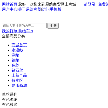
网站首页
您好，欢迎来到易纺商贸网上商城！
请登录
|
免费
用户中心
|
关于易纺商贸
|
访问手机版
搜 索
我的订单
购物车
0
全部商品分类
商城首页
水溶纱
涤纶
锦纶
色纱
钻石丝
上新产品
特卖区
易币商城
单丝系列
有色涤纶
有色纱线