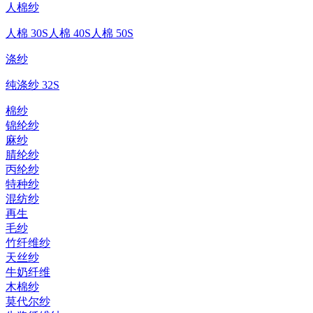
人棉纱
人棉 30S
人棉 40S
人棉 50S
涤纱
纯涤纱 32S
棉纱
锦纶纱
麻纱
腈纶纱
丙纶纱
特种纱
混纺纱
再生
毛纱
竹纤维纱
天丝纱
牛奶纤维
木棉纱
莫代尔纱