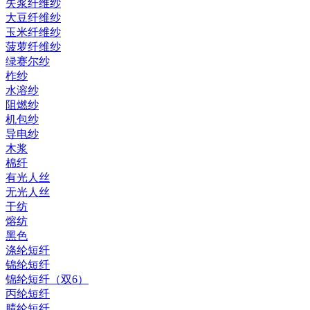
失浆纤维纱
大豆纤维纱
玉米纤维纱
菠萝纤维纱
绿赛尔纱
柞纱
水溶纱
阻燃纱
机包纱
导电纱
木浆
棉纤
有光人丝
无光人丝
干纺
熔纺
黑色
涤纶短纤
锦纶短纤
锦纶短纤（双6）
丙纶短纤
腈纶短纤