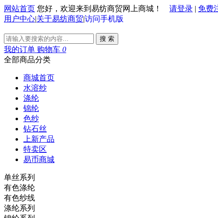
网站首页
您好，欢迎来到易纺商贸网上商城！
请登录
|
免费
用户中心
|
关于易纺商贸
|
访问手机版
搜 索
我的订单
购物车
0
全部商品分类
商城首页
水溶纱
涤纶
锦纶
色纱
钻石丝
上新产品
特卖区
易币商城
单丝系列
有色涤纶
有色纱线
涤纶系列