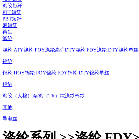
粘胶短纤
PTT短纤
PBT短纤
麻短纤
再生
涤纶
涤纶 ATY
涤纶 POY
涤纶高弹DTY
涤纶 FDY
涤纶 DTY
涤纶单丝
锦纶
锦纶 HOY
锦纶 POY
锦纶 FDY
锦纶 DTY
锦纶单丝
棉纱
粘胶（人棉）
涤/粘（TR）
纯涤纱
棉纱
其他
导电丝
涤纶系列 >>涤纶 FDY>