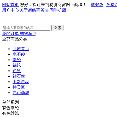
网站首页
您好，欢迎来到易纺商贸网上商城！
请登录
|
免费
用户中心
|
关于易纺商贸
|
访问手机版
搜 索
我的订单
购物车
0
全部商品分类
商城首页
水溶纱
涤纶
锦纶
色纱
钻石丝
上新产品
特卖区
易币商城
单丝系列
有色涤纶
有色纱线