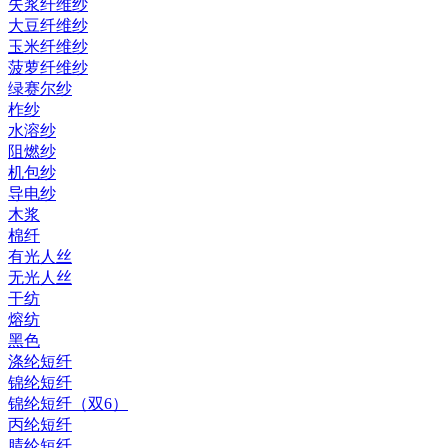
失浆纤维纱
大豆纤维纱
玉米纤维纱
菠萝纤维纱
绿赛尔纱
柞纱
水溶纱
阻燃纱
机包纱
导电纱
木浆
棉纤
有光人丝
无光人丝
干纺
熔纺
黑色
涤纶短纤
锦纶短纤
锦纶短纤（双6）
丙纶短纤
腈纶短纤