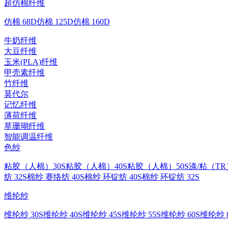
超仿棉纤维
仿棉 68D
仿棉 125D
仿棉 160D
牛奶纤维
大豆纤维
玉米(PLA)纤维
甲壳素纤维
竹纤维
莫代尔
记忆纤维
薄荷纤维
草珊瑚纤维
智能调温纤维
色纱
粘胶（人棉）30S
粘胶（人棉）40S
粘胶（人棉）50S
涤/粘（TR
纺 32S
棉纱 赛络纺 40S
棉纱 环锭纺 40S
棉纱 环锭纺 32S
维纶纱
维纶纱 30S
维纶纱 40S
维纶纱 45S
维纶纱 55S
维纶纱 60S
维纶纱 8