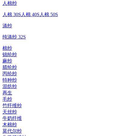
人棉纱
人棉 30S
人棉 40S
人棉 50S
涤纱
纯涤纱 32S
棉纱
锦纶纱
麻纱
腈纶纱
丙纶纱
特种纱
混纺纱
再生
毛纱
竹纤维纱
天丝纱
牛奶纤维
木棉纱
莫代尔纱