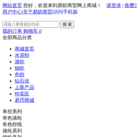
网站首页
您好，欢迎来到易纺商贸网上商城！
请登录
|
免费
用户中心
|
关于易纺商贸
|
访问手机版
搜 索
我的订单
购物车
0
全部商品分类
商城首页
水溶纱
涤纶
锦纶
色纱
钻石丝
上新产品
特卖区
易币商城
单丝系列
有色涤纶
有色纱线
涤纶系列