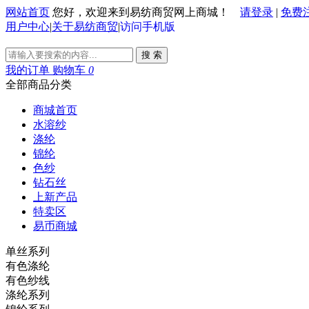
网站首页
您好，欢迎来到易纺商贸网上商城！
请登录
|
免费
用户中心
|
关于易纺商贸
|
访问手机版
搜 索
我的订单
购物车
0
全部商品分类
商城首页
水溶纱
涤纶
锦纶
色纱
钻石丝
上新产品
特卖区
易币商城
单丝系列
有色涤纶
有色纱线
涤纶系列