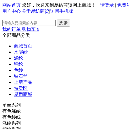
网站首页
您好，欢迎来到易纺商贸网上商城！
请登录
|
免费
用户中心
|
关于易纺商贸
|
访问手机版
搜 索
我的订单
购物车
0
全部商品分类
商城首页
水溶纱
涤纶
锦纶
色纱
钻石丝
上新产品
特卖区
易币商城
单丝系列
有色涤纶
有色纱线
涤纶系列